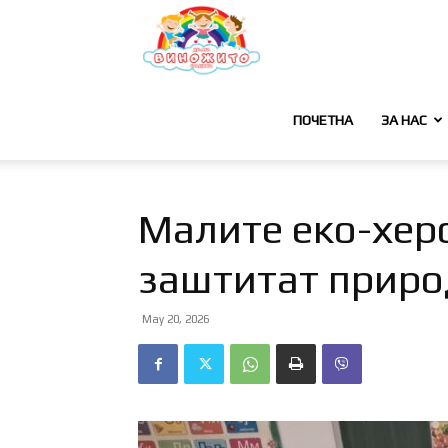
Детска
градинка
ПОЧЕТНА
ЗА НАС
–
Малите еко-херо
заштитат приро
Виножито
May 20, 2026