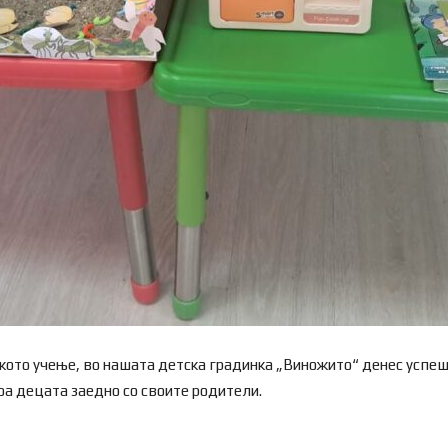
чкото учење, во нашата детска градинка „Виножито“ денес успе
доа децата заедно со своите родители.