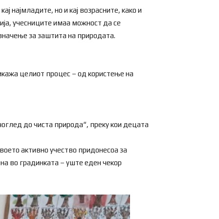
 најмладите, но и кај возрасните, како и
ја, учесниците имаа можност да се
 значење за заштита на природата.
рикажа целиот процес – од користење на
оглед до чиста природа“, преку кои децата
своето активно учество придонесоа за
на во градинката – уште еден чекор