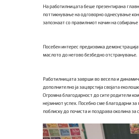
На работилницата беше презентирана главнат
поттикнување на одговорно однесување кон 
запознаат со правилниот начин на собирање 
Посебен интерес предизвика демонстрацијата
маслото до негово безбедно отстранување.
Работилницата заврши во весела и динамичн
дополнително ја зацврстија својата еколошка
Огромна благодарност до сите родители кои 
нејзиниот успех. Посебно сме благодарни за
поблиску до почиста и поздрава околина за с