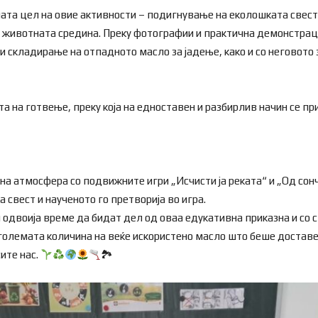
а цел на овие активности – подигнување на еколошката свест кај
животната средина. Преку фотографии и практична демонстраци
и складирање на отпадното масло за јадење, како и со неговото
 на готвење, преку која на едноставен и разбирлив начин се п
а атмосфера со подвижните игри „Исчисти ја реката“ и „Од сонч
 свест и наученото го претворија во игра.
одвоија време да бидат дел од оваа едукативна приказна и со 
 големата количина на веќе искористено масло што беше доставе
ите нас.
🏞