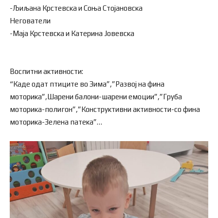
-Љиљана Крстевска и Соња Стојановска
Негователи
-Маја Крстевска и Катерина Јовевска
Воспитни активности:
“Каде одат птиците во Зима”,”Развој на фина
моторика”,Шарени балони-шарени емоции”,”Груба
моторика-полигон”,”Конструктивни активности-со фина
моторика-Зелена патека”…