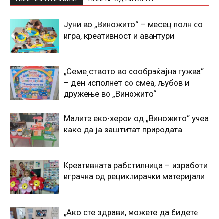
Јуни во „Виножито“ – месец полн со
игра, креативност и авантури
„Семејството во сообраќајна гужва“
– ден исполнет со смеа, љубов и
дружење во „Виножито“
Малите еко-херои од „Виножито“ учеа
како да ја заштитат природата
Креативната работилница – изработи
играчка од рециклирачки материјали
„Ако сте здрави, можете да бидете