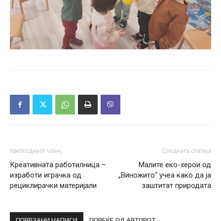
претходниот член,
Следната статија
Креативната работилница –
Малите еко-херои од
изработи играчка од
„Виножито“ учеа како да ја
рециклирачки материјали
заштитат природата
ПОВРЗАНИ НАПИСИ
ПОВЕЌЕ ОД АВТОРОТ