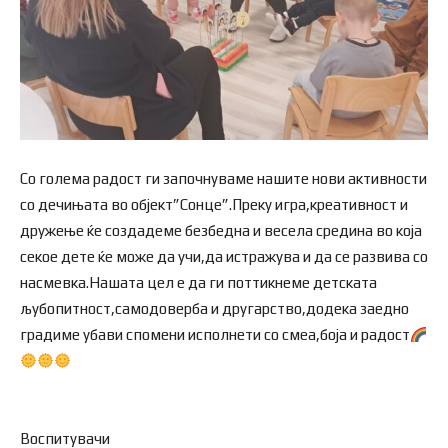
Со голема радост ги започнуваме нашите нови активности
со дечињата во објект”Сонце”.Преку игра,креативност и
дружење ќе создадеме безбедна и весела средина во која
секое дете ќе може да учи,да истражува и да се развива со
насмевка.Нашата цел е да ги поттикнеме детската
љубопитност,самодоверба и другарство,додека заедно
градиме убави спомени исполнети со смеа,боја и радост
Воспитувачи