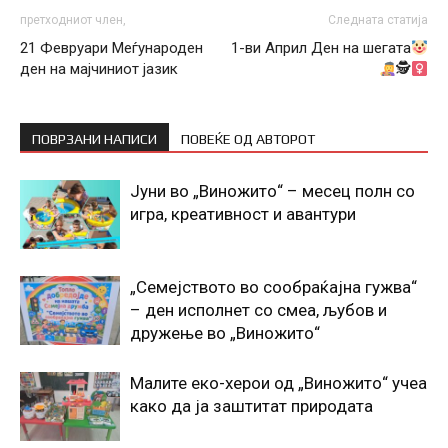
претходниот член,
Следната статија
21 Февруари Меѓународен
1-ви Април Ден на шегата
ден на мајчиниот јазик
🕵‍
ПОВРЗАНИ НАПИСИ
ПОВЕЌЕ ОД АВТОРОТ
Јуни во „Виножито“ – месец полн со
игра, креативност и авантури
„Семејството во сообраќајна гужва“
– ден исполнет со смеа, љубов и
дружење во „Виножито“
Малите еко-херои од „Виножито“ учеа
како да ја заштитат природата