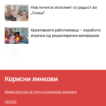
Нов почеток исполнет со радост во
„Сонце“
Креативната работилница – изработи
играчка од рециклирачки материјали
Корисни линкови
Министерство за труд и социјална политика
UNICEF