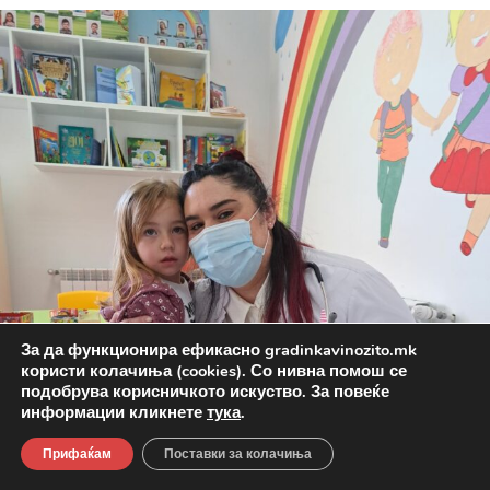
За да функционира ефикасно gradinkavinozito.mk
користи колачиња (cookies). Со нивна помош се
подобрува корисничкото искуство. За повеќе
информации кликнете
тука
.
Прифаќам
Поставки за колачиња