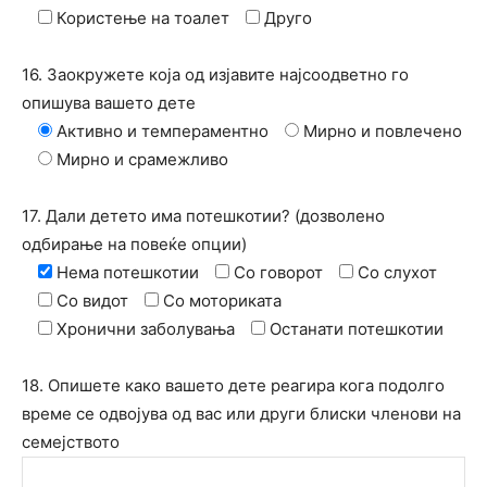
Користење на тоалет
Друго
16. Заокружете која од изјавите најсоодветно го
опишува вашето дете
Активно и темпераментно
Мирно и повлечено
Мирно и срамежливо
17. Дали детето има потешкотии? (дозволено
одбирање на повеќе опции)
Нема потешкотии
Со говорот
Со слухот
Со видот
Со моториката
Хронични заболувања
Останати потешкотии
18. Опишете како вашето дете реагира кога подолго
време се одвојува од вас или други блиски членови на
семејството