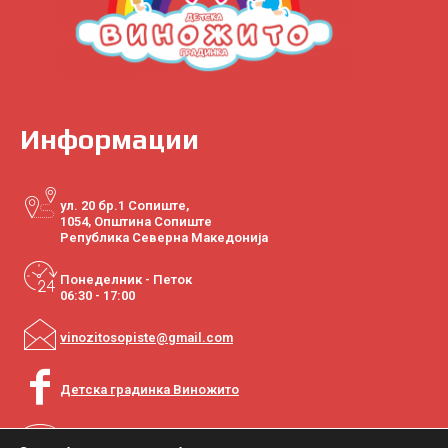
Информации
ул. 20 бр.1 Сопиште,
1054, Општина Сопиште
Република Северна Македонија
Понеделник - Петок
06:30 - 17:00
vinozitosopiste@gmail.com
Детска градинка Виножито
+389 2 2770-020