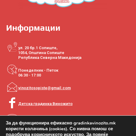
Информации
ул. 20 бр.1 Сопиште,
1054, Општина Сопиште
Република Северна Македонија
Понеделник - Петок
06:30 - 17:00
vinozitosopiste@gmail.com
Детска градинка Виножито
+389 2 2770-020
За да функционира ефикасно gradinkavinozito.mk
користи колачиња (cookies). Со нивна помош се
подобрува корисничкото искуство. За повеќе