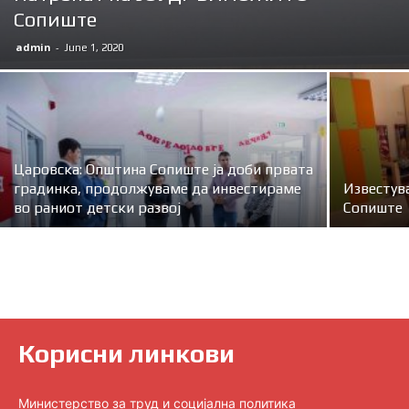
Сопиште
admin
-
June 1, 2020
Царовска: Општина Сопиште ја доби првата
градинка, продолжуваме да инвестираме
Известув
во раниот детски развој
Сопиште
Корисни линкови
Министерство за труд и социјална политика