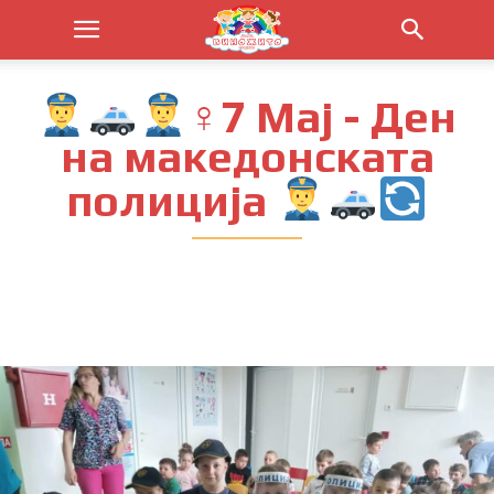
‍♀7 Мај - Ден
на македонската
полиција