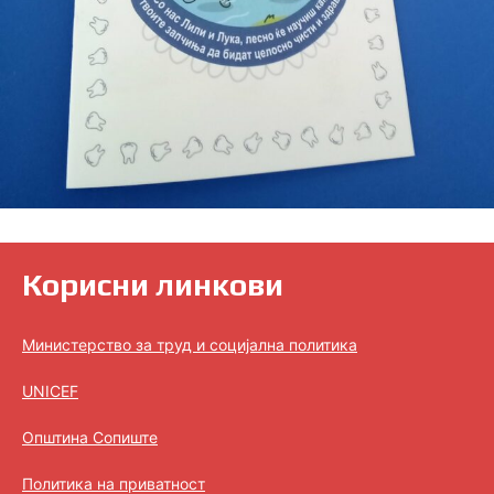
Корисни линкови
Министерство за труд и социјална политика
UNICEF
Општина Сопиште
Политика на приватност