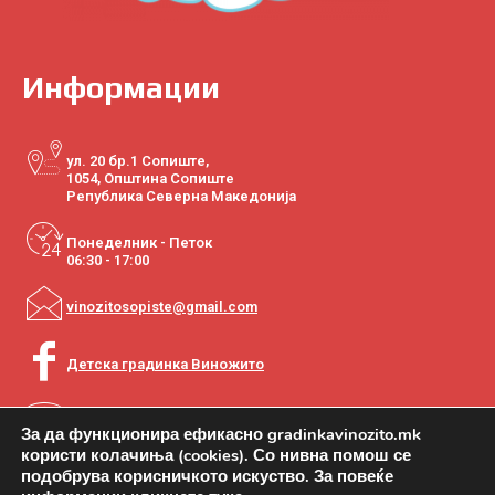
Информации
ул. 20 бр.1 Сопиште,
1054, Општина Сопиште
Република Северна Македонија
Понеделник - Петок
06:30 - 17:00
vinozitosopiste@gmail.com
Детска градинка Виножито
+389 2 2770-020
За да функционира ефикасно gradinkavinozito.mk
користи колачиња (cookies). Со нивна помош се
подобрува корисничкото искуство. За повеќе