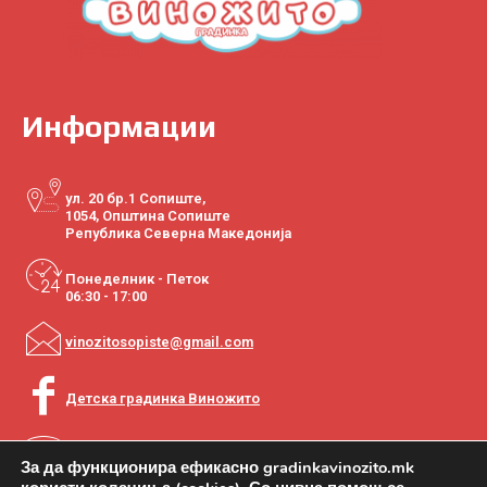
Информации
ул. 20 бр.1 Сопиште,
1054, Општина Сопиште
Република Северна Македонија
Понеделник - Петок
06:30 - 17:00
vinozitosopiste@gmail.com
Детска градинка Виножито
+389 2 2770-020
За да функционира ефикасно gradinkavinozito.mk