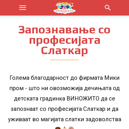
Запознавање со
професијата
Слаткар
Голема благодарност до фирмата Мики
пром - што ни овозможија дечињата од
детската градинка ВИНОЖИТО да се
запознаат со професијата Слаткар и да
уживаат во магијата слатки задоволства